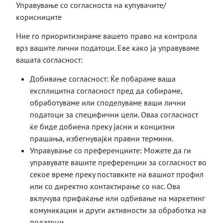
Управување со согласноста на купувачите/
корисниците
Ние го приоритизираме вашето право на контрола
врз вашите лични податоци. Еве како ја управуваме
вашата согласност:
Добивање согласност: Ќе побараме ваша
експлицитна согласност пред да собираме,
обработуваме или споделуваме ваши лични
податоци за специфични цели. Оваа согласност
ќе биде добиена преку јасни и концизни
прашања, избегнувајќи правни термини.
Управување со преференциите: Можете да ги
управувате вашите преференции за согласност во
секое време преку поставките на вашиот профил
или со директно контактирање со нас. Ова
вклучува прифаќање или одбивање на маркетинг
комуникации и други активности за обработка на
податоци.