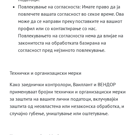
Повлекување на согласноста: Имате право да ја
повлечете вашата согласност во секое време. Ова
може да се направи преку поставките на вашиот
профил или со контактирање со нас.
Повлекувањето на согласноста нема да влијае на
законитоста на обработката базирана на
согласност пред нејзиното повлекување.
Технички и организациски мерки
Како заеднички контролори, Ваиллант и ВЕНДОР
применуваат бројни технички и организациски мерки
за заштита на вашите лични податоци, вклучувајќи
заштита од неовластена или незаконска обработка, и
случајно губење, уништување или оштетување.