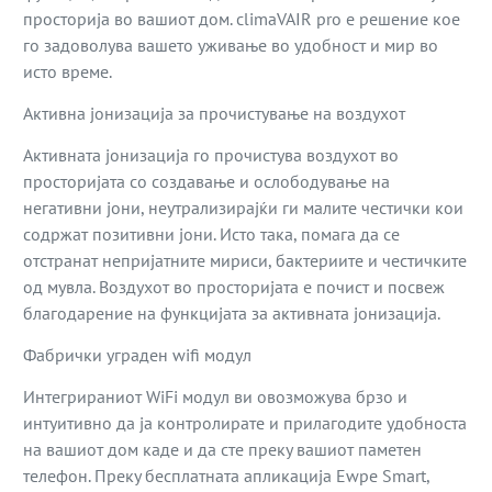
просторија во вашиот дом. climaVAIR pro е решение кое
го задоволува вашето уживање во удобност и мир во
исто време.
Активна јонизација за прочистување на воздухот
Активната јонизација го прочистува воздухот во
просторијата со создавање и ослободување на
негативни јони, неутрализирајќи ги малите честички кои
содржат позитивни јони. Исто така, помага да се
отстранат непријатните мириси, бактериите и честичките
од мувла. Воздухот во просторијата е почист и посвеж
благодарение на функцијата за активната јонизација.
Фабрички уграден wifi модул
Интегрираниот WiFi модул ви овозможува брзо и
интуитивно да ја контролирате и прилагодите удобноста
на вашиот дом каде и да сте преку вашиот паметен
телефон. Преку бесплатната апликација Ewpe Smart,