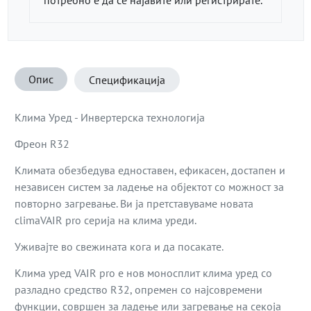
Опис
Спецификација
Клима Уред - Инвертерска технологија
Фреон R32
Климата обезбедува едноставен, ефикасен, достапен и
независен систем за ладење на објектот со можност за
повторно загревање. Ви ја претставуваме новата
climaVAIR pro серија на клима уреди.
Уживајте во свежината кога и да посакате.
Клима уред VAIR pro е нов моносплит клима уред со
разладно средство R32, опремен со најсовремени
функции, совршен за ладење или загревање на секоја