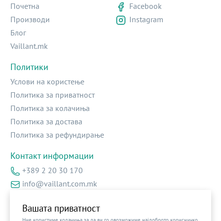
Почетна
Facebook
Производи
Instagram
Блог
Vaillant.mk
Политики
Услови на користење
Политика за приватност
Политика за колачиња
Политика за достава
Политика за рефундирање
Контакт информации
+389 2 20 30 170
info@vaillant.com.mk
Ул.Архиепоскоп Доситеј бр.2 – локал 13
Вашата приватност
Ние користиме колачиња за да ви го овозможиме најдоброто корисничко