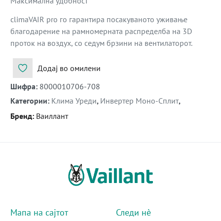
Максимална удобност
climaVAIR pro го гарантира посакуваното уживање
благодарение на рамномерната распределба на 3D
проток на воздух, со седум брзини на вентилаторот.
Додај во омилени
Шифра
:
8000010706-708
Категории
:
Клима Уреди
,
Инвертер Моно-Сплит
,
Бренд
:
Ваиллант
Мапа на сајтот
Следи нè