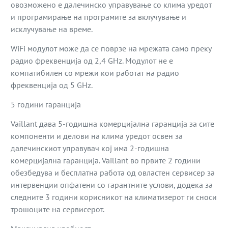
овозможено е далечинско управување со клима уредот
и програмирање на програмите за вклучување и
исклучување на време.
WiFi модулот може да се поврзе на мрежата само преку
радио фреквенција од 2,4 GHz. Модулот не е
компатибилен со мрежи кои работат на радио
фреквенција од 5 GHz.
5 години гаранција
Vaillant дава 5-годишна комерцијална гаранција за сите
компоненти и делови на клима уредот освен за
далечинскиот управувач кој има 2-годишна
комерцијална гаранција. Vaillant во првите 2 години
обезбедува и бесплатна работа од овластен сервисер за
интервенции опфатени со гарантните услови, додека за
следните 3 години корисникот на климатизерот ги сноси
трошоците на сервисерот.