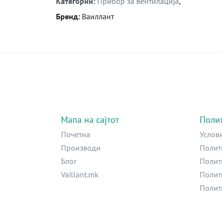
Категории
:
Прибор за вентилација
,
Бренд
:
Ваиллант
Мапа на сајтот
Поли
Почетна
Услов
Производи
Полит
Блог
Полит
Vaillant.mk
Полит
Полит