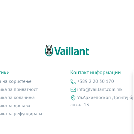
тики
Контакт информации
и на користење
+389 2 20 30 170
ика за приватност
info@vaillant.com.mk
ика за колачиња
Ул.Архиепоскоп Доситеј бр
локал 13
ика за достава
ика за рефундирање