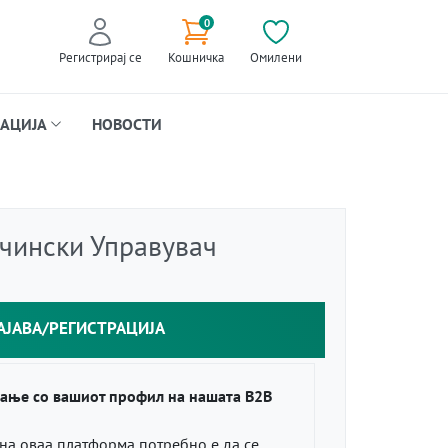
0
Регистрирај се
Кошничка
Омилени
АЦИЈА
НОВОСТИ
ечински Управувач
АЈАВА/РЕГИСТРАЦИЈА
ање со вашиот профил на нашата B2B
 на оваа платформа потребно е да се