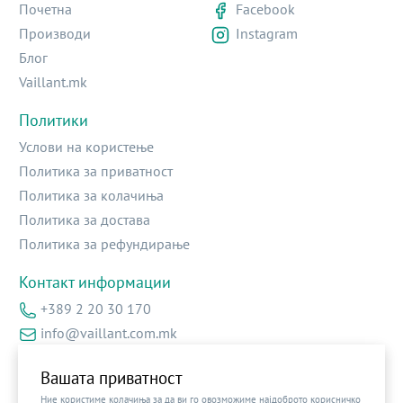
Почетна
Facebook
Производи
Instagram
Блог
Vaillant.mk
Политики
Услови на користење
Политика за приватност
Политика за колачиња
Политика за достава
Политика за рефундирање
Контакт информации
+389 2 20 30 170
info@vaillant.com.mk
Ул.Архиепоскоп Доситеј бр.2 – локал 13
Вашата приватност
Ние користиме колачиња за да ви го овозможиме најдоброто корисничко