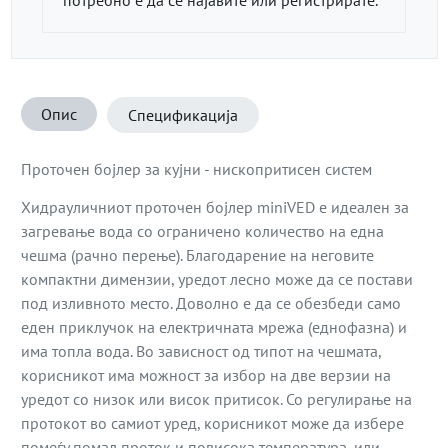
Опис
Спецификација
Проточен бојлер за кујни - нископритисен систем
Хидрауличниот проточен бојлер miniVED е идеален за
загревање вода со ограничено количество на една
чешма (рачно перење). Благодарение на неговите
компактни димензии, уредот лесно може да се постави
под изливното место. Доволно е да се обезбеди само
еден приклучок на електричната мрежа (еднофазна) и
има топла вода. Во зависност од типот на чешмата,
корисникот има можност за избор на две верзии на
уредот со низок или висок притисок. Со регулирање на
протокот во самиот уред, корисникот може да избере
помеѓу помал проток и повисока температура, или