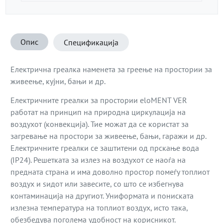
Опис
Спецификација
Електрична греалка наменета за греење на простории за
живеење, кујни, бањи и др.
Електричните греалки за простории eloMENT VER
работат на принцип на природна циркулација на
воздухот (конвекција). Тие можат да се користат за
загревање на простори за живеење, бањи, гаражи и др.
Електричните греалки се заштитени од прскање вода
(IP24). Решетката за излез на воздухот се наоѓа на
предната страна и има доволно простор помеѓу топлиот
воздух и ѕидот или завесите, со што се избегнува
контаминација на другиот. Униформата и пониската
излезна температура на топлиот воздух, исто така,
обезбедува поголема удобност на корисникот.