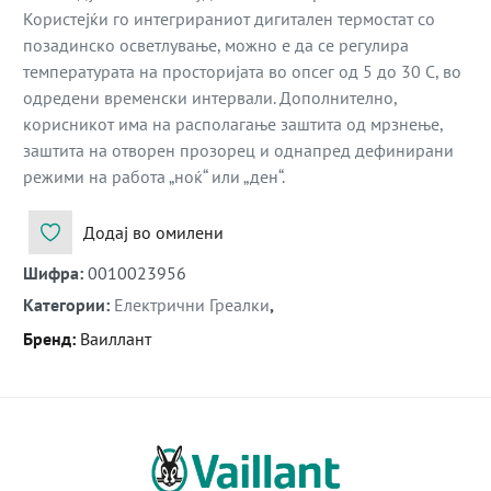
Користејќи го интегрираниот дигитален термостат со
позадинско осветлување, можно е да се регулира
температурата на просторијата во опсег од 5 до 30 C, во
одредени временски интервали. Дополнително,
корисникот има на располагање заштита од мрзнење,
заштита на отворен прозорец и однапред дефинирани
режими на работа „ноќ“ или „ден“.
Додај во омилени
Шифра
:
0010023956
Категории
:
Електрични Греалки
,
Бренд
:
Ваиллант