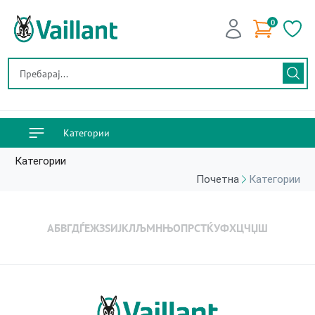
0
Категории
Категории
Почетна
Категории
А
Б
В
Г
Д
Ѓ
Е
Ж
З
Ѕ
И
Ј
К
Л
Љ
М
Н
Њ
О
П
Р
С
Т
Ќ
У
Ф
Х
Ц
Ч
Џ
Ш