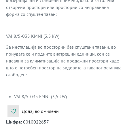
комерцијални и стамбени примени, како и за големи
отворени простори или простории со неправилна
форма со спуштен таван:
VAI 8/5-035 KMNI (3,5 kW)
За инсталација во простории без спуштени тавани, во
понудата се и подните внатрешни единици, кои се
идеални за климатизација на продажни простори каде
што е потребен простор на ѕидовите, а таванот останува
слободен:
VAI 8/5-035 FMNI (3,5 kW)
Додај во омилени
Шифра
:
0010022657