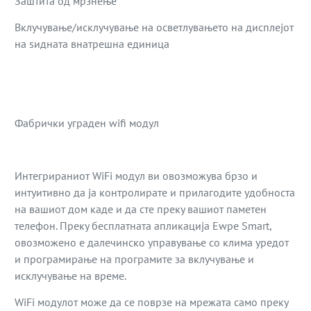
Заштита од мрзнење
Вклучување/исклучување на осветлувањето на дисплејот
на ѕидната внатрешна единица
Фабрички уграден wifi модул
Интегрираниот WiFi модул ви овозможува брзо и
интуитивно да ја контролирате и прилагодите удобноста
на вашиот дом каде и да сте преку вашиот паметен
телефон. Преку бесплатната апликација Ewpe Smart,
овозможено е далечинско управување со клима уредот
и програмирање на програмите за вклучување и
исклучување на време.
WiFi модулот може да се поврзе на мрежата само преку