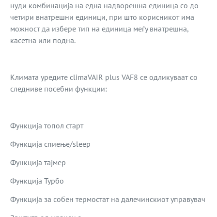
нуди комбинација на една надворешна единица со до
четири внатрешни единици, при што корисникот има
можност да избере тип на единица меѓу внатрешна,
касетна или подна.
Климата уредите climaVAIR plus VAF8 се одликуваат со
следниве посебни функции:
Функција топол старт
Функција спиење/sleep
Функција тајмер
Функција Турбо
Функција за собен термостат на далечинскиот управувач