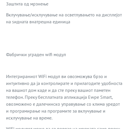
Заштита од мрзнење
Вклучување/исклучување на осветлувањето на дисплејот
на ѕидната внатрешна единица
Фабрички уграден wifi модул
Интегрираниот WiFi модул ви овозможува брзо и
интуитивно да ја контролирате и прилагодите удобноста
на вашиот дом каде и да сте преку вашиот паметен
телефон. Преку бесплатната апликација Ewpe Smart,
овозможено е далечинско управување со клима уредот
и програмирање на програмите за вклучување и
исклучување на време.
WiFi модулот може да се поврзе на мрежата само преку