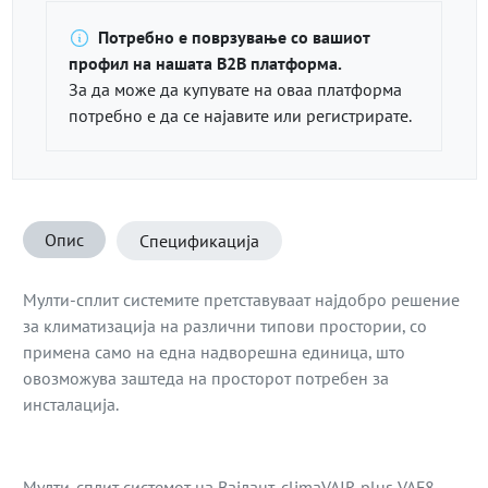
Потребно е поврзување со вашиот
профил на нашата B2B платформа.
За да може да купувате на оваа платформа
потребно е да се најавите или регистрирате.
Опис
Спецификација
Мулти-сплит системите претставуваат најдобро решение
за климатизација на различни типови простории, со
примена само на една надворешна единица, што
овозможува заштеда на просторот потребен за
инсталација.
Мулти-сплит системот на Вајлант, climaVAIR plus VAF8,