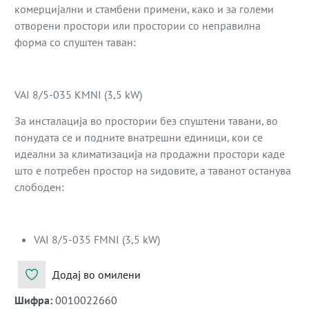
комерцијални и стамбени примени, како и за големи
отворени простори или простории со неправилна
форма со спуштен таван:
VAI 8/5-035 KMNI (3,5 kW)
За инсталација во простории без спуштени тавани, во
понудата се и подните внатрешни единици, кои се
идеални за климатизација на продажни простори каде
што е потребен простор на ѕидовите, а таванот останува
слободен:
VAI 8/5-035 FMNI (3,5 kW)
Додај во омилени
Шифра
:
0010022660