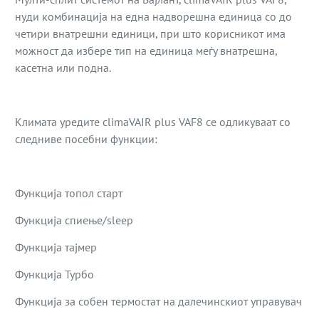
нуди комбинација на една надворешна единица со до
четири внатрешни единици, при што корисникот има
можност да избере тип на единица меѓу внатрешна,
касетна или подна.
Климата уредите climaVAIR plus VAF8 се одликуваат со
следниве посебни функции:
Функција топол старт
Функција спиење/sleep
Функција тајмер
Функција Турбо
Функција за собен термостат на далечинскиот управувач