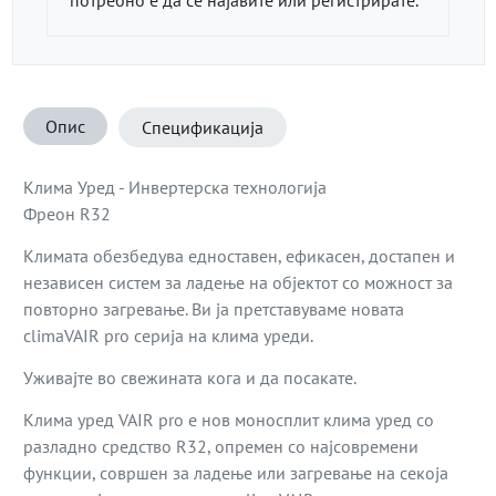
Опис
Спецификација
Клима Уред - Инвертерска технологија
Фреон R32
Климата обезбедува едноставен, ефикасен, достапен и
независен систем за ладење на објектот со можност за
повторно загревање. Ви ја претставуваме новата
climaVAIR pro серија на клима уреди.
Уживајте во свежината кога и да посакате.
Клима уред VAIR pro е нов моносплит клима уред со
разладно средство R32, опремен со најсовремени
функции, совршен за ладење или загревање на секоја