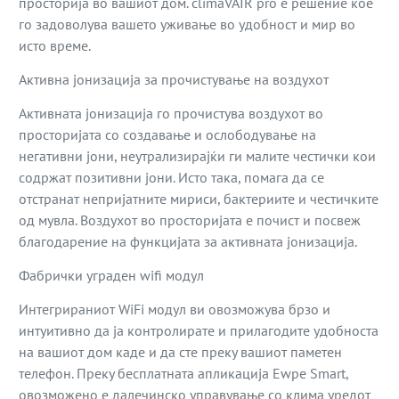
просторија во вашиот дом. climaVAIR pro е решение кое
го задоволува вашето уживање во удобност и мир во
исто време.
Активна јонизација за прочистување на воздухот
Активната јонизација го прочистува воздухот во
просторијата со создавање и ослободување на
негативни јони, неутрализирајќи ги малите честички кои
содржат позитивни јони. Исто така, помага да се
отстранат непријатните мириси, бактериите и честичките
од мувла. Воздухот во просторијата е почист и посвеж
благодарение на функцијата за активната јонизација.
Фабрички уграден wifi модул
Интегрираниот WiFi модул ви овозможува брзо и
интуитивно да ја контролирате и прилагодите удобноста
на вашиот дом каде и да сте преку вашиот паметен
телефон. Преку бесплатната апликација Ewpe Smart,
овозможено е далечинско управување со клима уредот