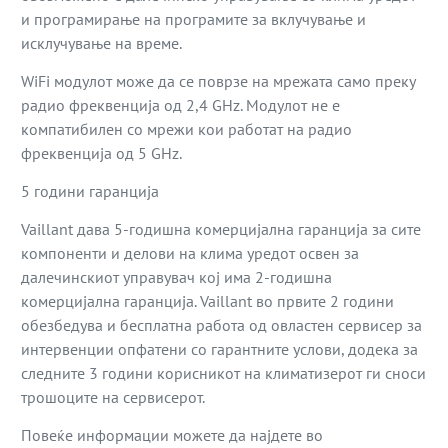
и програмирање на програмите за вклучување и
исклучување на време.
WiFi модулот може да се поврзе на мрежата само преку
радио фреквенција од 2,4 GHz. Модулот не е
компатибилен со мрежи кои работат на радио
фреквенција од 5 GHz.
5 години гаранција
Vaillant дава 5-годишна комерцијална гаранција за сите
компоненти и делови на клима уредот освен за
далечинскиот управувач кој има 2-годишна
комерцијална гаранција. Vaillant во првите 2 години
обезбедува и бесплатна работа од овластен сервисер за
интервенции опфатени со гарантните услови, додека за
следните 3 години корисникот на климатизерот ги сноси
трошоците на сервисерот.
Повеќе информации можете да најдете во