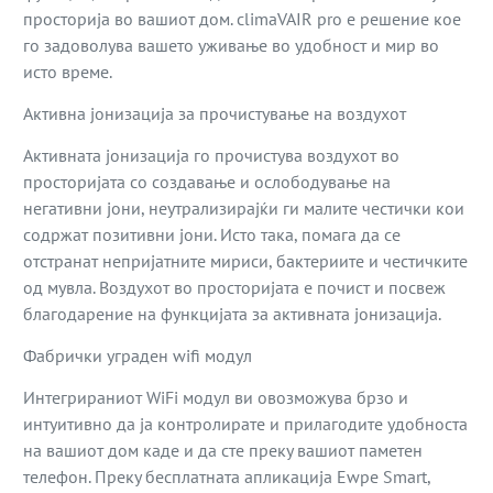
просторија во вашиот дом. climaVAIR pro е решение кое
го задоволува вашето уживање во удобност и мир во
исто време.
Активна јонизација за прочистување на воздухот
Активната јонизација го прочистува воздухот во
просторијата со создавање и ослободување на
негативни јони, неутрализирајќи ги малите честички кои
содржат позитивни јони. Исто така, помага да се
отстранат непријатните мириси, бактериите и честичките
од мувла. Воздухот во просторијата е почист и посвеж
благодарение на функцијата за активната јонизација.
Фабрички уграден wifi модул
Интегрираниот WiFi модул ви овозможува брзо и
интуитивно да ја контролирате и прилагодите удобноста
на вашиот дом каде и да сте преку вашиот паметен
телефон. Преку бесплатната апликација Ewpe Smart,