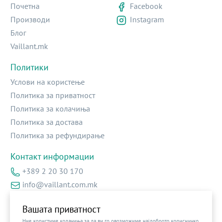
Почетна
Facebook
Производи
Instagram
Блог
Vaillant.mk
Политики
Услови на користење
Политика за приватност
Политика за колачиња
Политика за достава
Политика за рефундирање
Контакт информации
+389 2 20 30 170
info@vaillant.com.mk
Ул.Архиепоскоп Доситеј бр.2 – локал 13
Вашата приватност
Ние користиме колачиња за да ви го овозможиме најдоброто корисничко