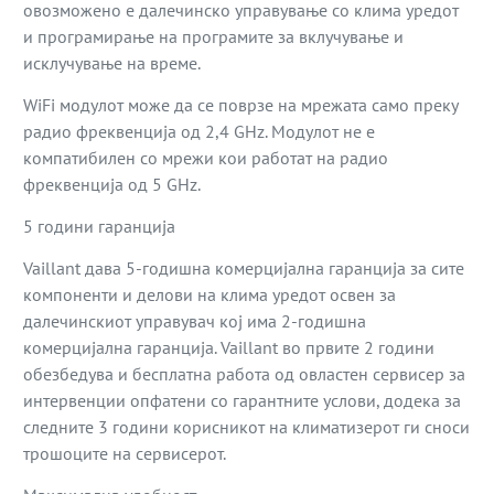
овозможено е далечинско управување со клима уредот
и програмирање на програмите за вклучување и
исклучување на време.
WiFi модулот може да се поврзе на мрежата само преку
радио фреквенција од 2,4 GHz. Модулот не е
компатибилен со мрежи кои работат на радио
фреквенција од 5 GHz.
5 години гаранција
Vaillant дава 5-годишна комерцијална гаранција за сите
компоненти и делови на клима уредот освен за
далечинскиот управувач кој има 2-годишна
комерцијална гаранција. Vaillant во првите 2 години
обезбедува и бесплатна работа од овластен сервисер за
интервенции опфатени со гарантните услови, додека за
следните 3 години корисникот на климатизерот ги сноси
трошоците на сервисерот.