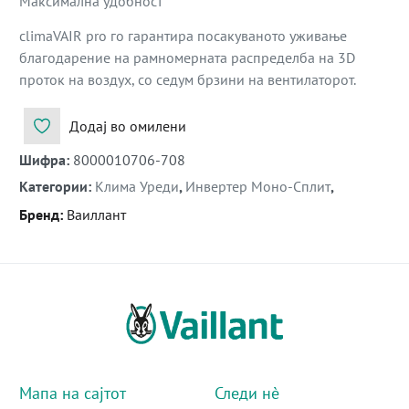
Максимална удобност
climaVAIR pro го гарантира посакуваното уживање
благодарение на рамномерната распределба на 3D
проток на воздух, со седум брзини на вентилаторот.
Додај во омилени
Шифра
:
8000010706-708
Категории
:
Клима Уреди
,
Инвертер Моно-Сплит
,
Бренд
:
Ваиллант
Мапа на сајтот
Следи нè