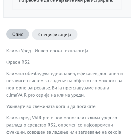
Опис
Спецификација
Клима Уред - Инвертерска технологија
Фреон R32
Климата обезбедува едноставен, ефикасен, достапен и
независен систем за ладење на објектот со можност за
повторно загревање. Ви ја претставуваме новата
climaVAIR pro серија на клима уреди.
Уживајте во свежината кога и да посакате.
Клима уред VAIR pro е нов моносплит клима уред со
разладно средство R32, опремен со најсовремени
функции, совршен за ладење или загревање на секоја