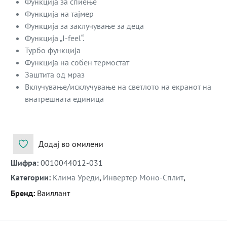
Функција за спиење
Функција на тајмер
Функција за заклучување за деца
Функција „I-feel“.
Турбо функција
Функција на собен термостат
Заштита од мраз
Вклучување/исклучување на светлото на екранот на
внатрешната единица
Додај во омилени
Шифра
:
0010044012-031
Категории
:
Клима Уреди
,
Инвертер Моно-Сплит
,
Бренд
:
Ваиллант