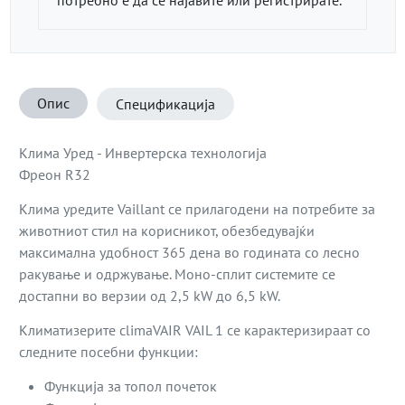
Опис
Спецификација
Клима Уред - Инвертерска технологија
Фреон R32
Клима уредите Vaillant се прилагодени на потребите за
животниот стил на корисникот, обезбедувајќи
максимална удобност 365 дена во годината со лесно
ракување и одржување. Моно-сплит системите се
достапни во верзии од 2,5 kW до 6,5 kW.
Климатизерите climaVAIR VAIL 1 се карактеризираат со
следните посебни функции:
Функција за топол почеток